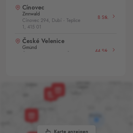
Cínovec
Zinnwald
8 Stk.
Cínovec 294, Dubí - Teplice
1,
415 01
České Velenice
Gmünd
44 Stk.
České Velenice 670, České
Velenice,
378 10
Folmava
Furth im Wald
13 Stk.
Folmava č.p. 15, Česká
Kubice,
345 32
Hatě
Kleinhaugsdorf
13 Stk.
Chvalovice-Hatě 196,
Chvalovice-Znojmo,
669 02
Karte anzeigen