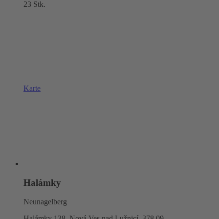
23 Stk.
Karte
Halámky
Neunagelberg
Halámky 138, Nová Ves nad Lužnicí,
378 09