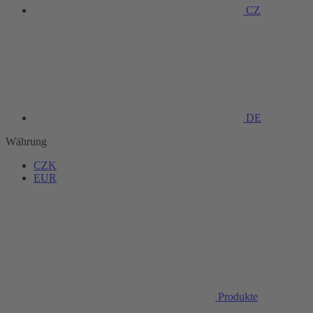
CZ
DE
Währung
CZK
EUR
Produkte