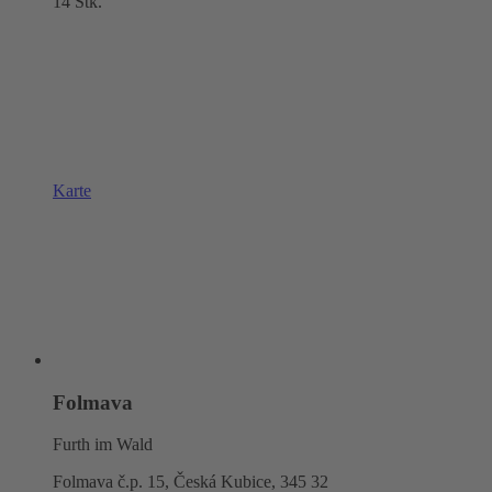
14 Stk.
Karte
Folmava
Furth im Wald
Folmava č.p. 15, Česká Kubice,
345 32