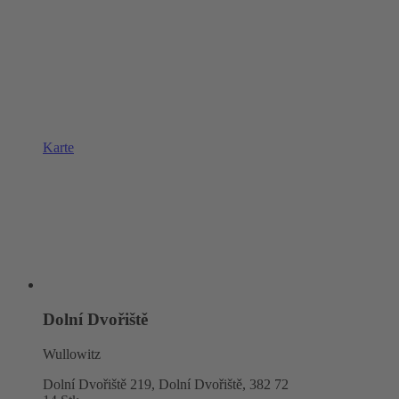
Karte
Dolní Dvořiště
Wullowitz
Dolní Dvořiště 219, Dolní Dvořiště,
382 72