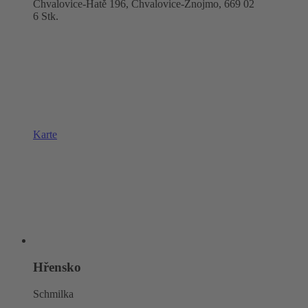
Chvalovice-Hatě 196, Chvalovice-Znojmo,
669 02
6 Stk.
Karte
Hřensko
Schmilka