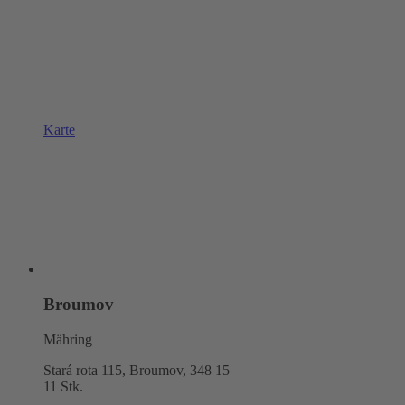
Karte
Broumov
Mähring
Stará rota 115, Broumov,
348 15
11 Stk.