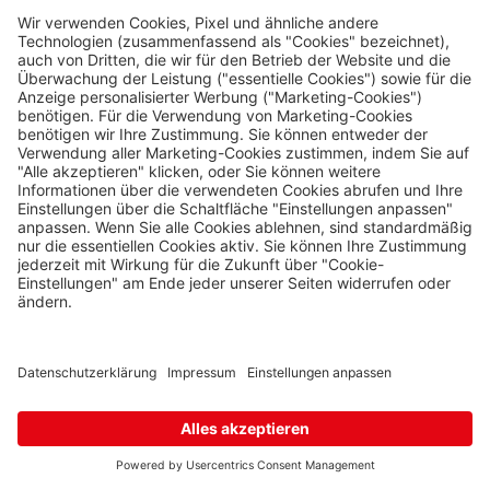
Hraničná 11, Kraslice,
358 01
7 Stk.
Karte
Loučná pod Klínovcem
Oberwiesenthal