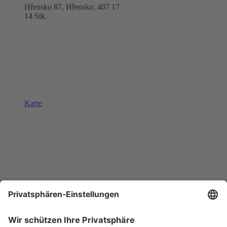
Hřensko 87, Hřensko,
407 17
14 Stk.
Karte
Kraslice
Klingenthal