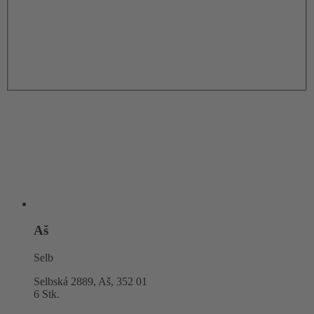
Aš
Selb
Selbská 2889, Aš,
352 01
6 Stk.