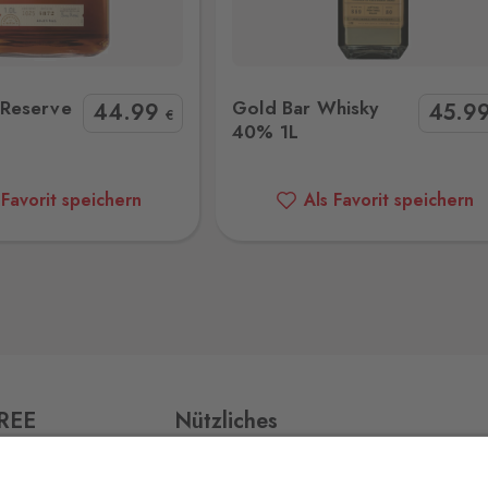
 Bar Whisky 40% 1L
Jim Beam 40% 0,5L
12 Stk.
Reserve
Gold Bar Whisky
44
.99
45
.9
€
40% 1L
 Favorit speichern
Als Favorit speichern
45 Stk.
5 Stk.
FREE
Nützliches
11 Stk.
ří,
Impressum