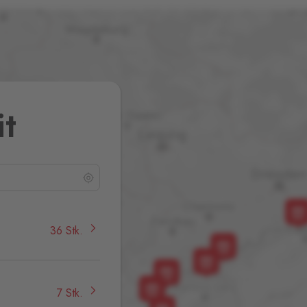
it
36 Stk.
7 Stk.