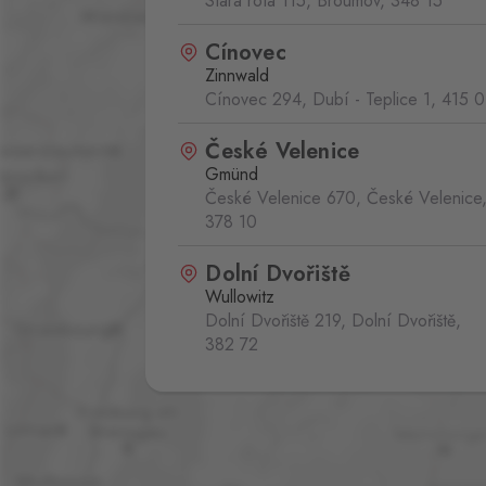
Stará rota 115, Broumov,
348 15
Cínovec
Zinnwald
Cínovec 294, Dubí - Teplice 1,
415 0
České Velenice
Gmünd
České Velenice 670, České Velenice
378 10
Dolní Dvořiště
Wullowitz
Dolní Dvořiště 219, Dolní Dvořiště,
382 72
Folmava
Furth im Wald
Folmava č.p. 15, Česká Kubice,
345 