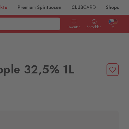
ukte
Premium Spirituosen
CLUB
CARD
Shops
Favoriten
Anmelden
€
pple 32,5% 1L