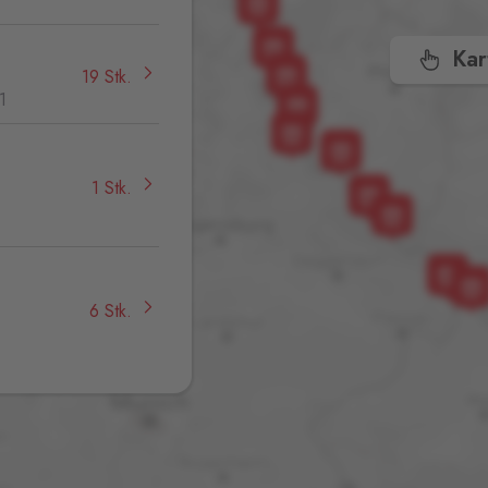
Kar
19 Stk.
1
1 Stk.
,
6 Stk.
17 Stk.
32