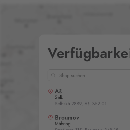
Verfügbarke
Aš
Selb
Selbská 2889, Aš,
352 01
Broumov
Mähring