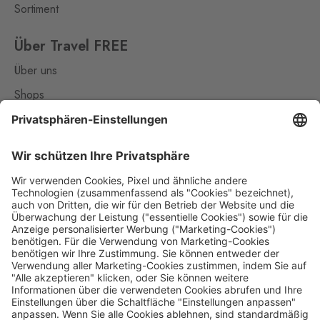
Sortiment
Rozvadov 1
Waidhaus 1
Über Travel FREE
10 Stk.
Hraniční přechod Rozvadov,
Über uns
Rozvadov,
348 07
Shops
Rozvadov 2
Kontakt
Waidhaus 2
9 Stk.
Střeble 21, Rozvadov,
Nützliches
348 07
Impressum
Rožany
Datenschutz
Sohland
17 Stk.
Rožany 150, Šluknov,
407 77
Die Travel FREE App zum Download
Slavonice
Fratres
6 Stk.
Wolkerova 315, Slavonice,
378 81