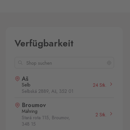
Verfügbarkeit
Aš
Selb
24 Stk.
Selbská 2889, Aš,
352 01
Broumov
Mähring
2 Stk.
Stará rota 115, Broumov,
348 15