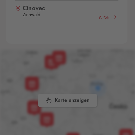
Cínovec
Zinnwald
8 Stk.
Cínovec 294, Dubí - Teplice
1,
415 01
České Velenice
Gmünd
11 Stk.
České Velenice 670, České
Velenice,
378 10
Dolní Dvořiště
Wullowitz
3 Stk.
Dolní Dvořiště 219, Dolní
Dvořiště,
382 72
Karte anzeigen
Folmava
Furth im Wald
46 Stk.
Folmava č.p. 15, Česká
Kubice,
345 32