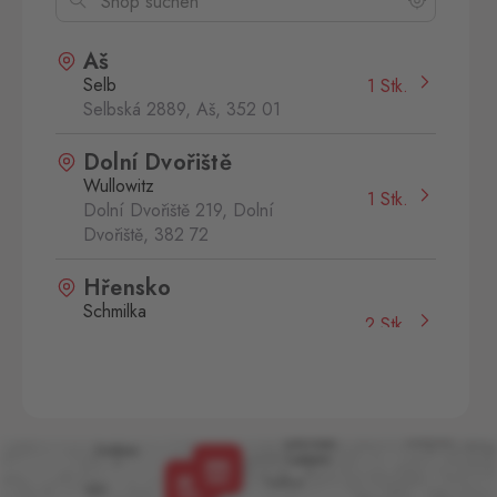
Aš
Selb
1 Stk.
Selbská 2889, Aš,
352 01
Dolní Dvořiště
Wullowitz
1 Stk.
Dolní Dvořiště 219, Dolní
Dvořiště,
382 72
Hřensko
Schmilka
2 Stk.
Hřensko 87, Hřensko,
407 17
Rozvadov 1
Waidhaus 1
3 Stk.
Hraniční přechod Rozvadov,
Rozvadov,
348 07