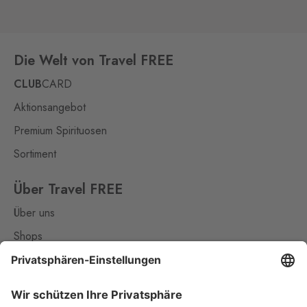
Hevlín
Laa an der Thaya
0 Stk.
Hevlín 459, Hevlín,
671 69
Die Welt von Travel FREE
Hřensko
Schmilka
CLUB
CARD
0 Stk.
Hřensko 87, Hřensko,
Aktionsangebot
407 17
Premium Spirituosen
Loučná pod
Klínovcem
Sortiment
Oberwiesenthal
0 Stk.
Loučná 198, Loučná pod
Über Travel FREE
Klínovcem - Vejprty,
431 91
Über uns
Mikulov
Shops
Drasenhofen
0 Stk.
Kontakt
28. října 1841/1b, Mikulov,
692 01
Nützliches