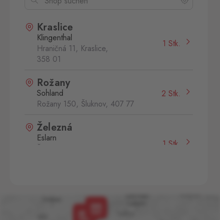
Kraslice
Klingenthal
1 Stk.
Hraničná 11, Kraslice,
358 01
Rožany
Sohland
2 Stk.
Rožany 150, Šluknov,
407 77
Železná
Eslarn
1 Stk.
Železná 3, Bělá nad
Radbuzou,
345 26
Aš
Selb
0 Stk.
Selbská 2889, Aš,
352 01