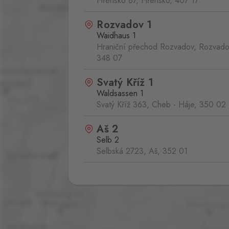
Hřensko 87, Hřensko,
407 17
Rozvadov 1
Waidhaus 1
Hraniční přechod Rozvadov, Rozvado
348 07
Svatý Kříž 1
Waldsassen 1
Svatý Kříž 363, Cheb - Háje,
350 02
Aš 2
Selb 2
Selbská 2723, Aš,
352 01
Broumov
Mähring
Stará rota 115, Broumov,
348 15
Cínovec