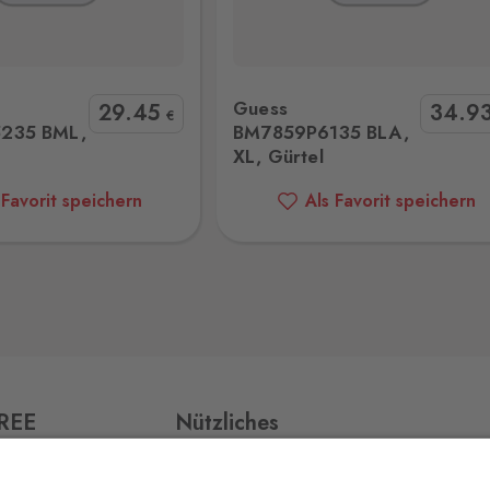
859P6135 BLA, XL, Gürtel
Valentino VCP5XQ01 E35 120 G
0 Stk.
Guess
29
.45
34
.9
jmo,
€
235 BML,
BM7859P6135 BLA,
XL, Gürtel
 Favorit speichern
Als Favorit speichern
0 Stk.
0 Stk.
FREE
Nützliches
0 Stk.
Impressum