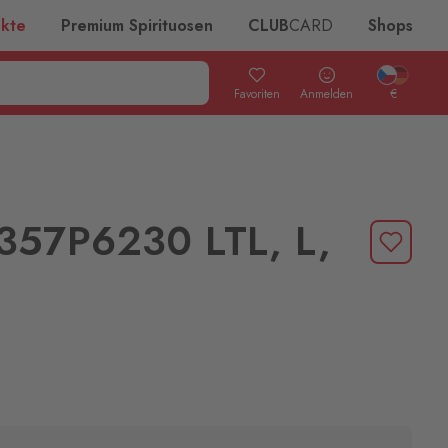
ukte
Premium Spirituosen
CLUB
CARD
Shops
Favoriten
Anmelden
€
57P6230 LTL, L,