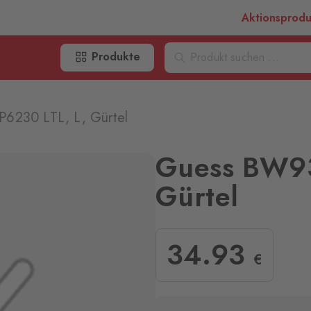
Aktionsprod
Produkte
6230 LTL, L, Gürtel
Guess BW93
Gürtel
34
.93
€