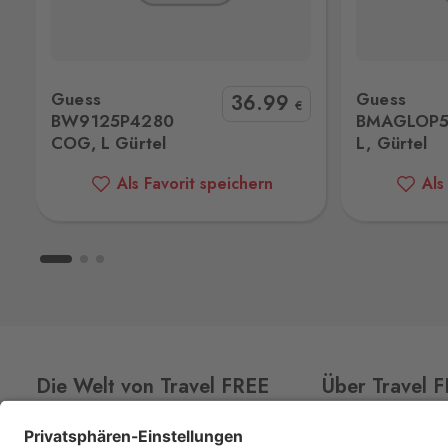
378 09
Hatě
tel
Guess BMAGLOP5235 BML, L, Gürtel
Guess BM7
Kleinhaugsdorf
Guess
Guess
36
.99
Chvalovice-Hatě 196, Chvalovice-Zno
€
BW9125P4280
BMAGLOP5
669 02
COG, L Gürtel
L, Gürtel
Hevlín
Als Favorit speichern
Als
Laa an der Thaya
Hevlín 459, Hevlín,
671 69
Kraslice
Klingenthal
Hraničná 11, Kraslice,
358 01
Loučná pod Klínovcem
Oberwiesenthal
Die Welt von Travel FREE
Über Travel 
Loučná 198, Loučná pod Klínovcem -
Vejprty,
431 91
CLUB
CARD
Über uns