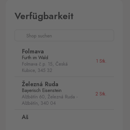
Verfügbarkeit
Folmava
Furth im Wald
1 Stk.
Folmava č.p. 15, Česká
Kubice,
345 32
Železná Ruda
Bayerisch Eisenstein
2 Stk.
Alžbětín 60, Železná Ruda -
Alžbětín,
340 04
Aš
Selb
0 Stk.
Selbská 2889, Aš,
352 01