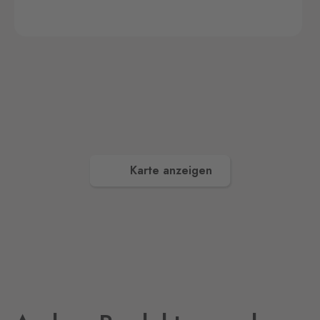
Aš 2
Selb 2
0 Stk.
Selbská 2723, Aš,
352 01
Broumov
Mähring
0 Stk.
Stará rota 115, Broumov,
348 15
Karte anzeigen
Cínovec
Zinnwald
0 Stk.
Cínovec 294, Dubí - Teplice
1,
415 01
České Velenice
Gmünd
0 Stk.
České Velenice 670, České
Velenice,
378 10