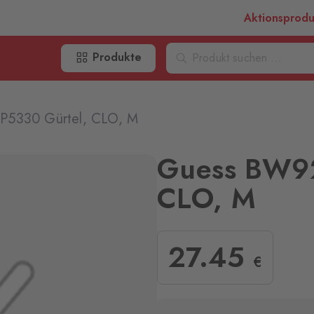
Aktionsprod
Produkte
5330 Gürtel, CLO, M
Guess BW9
CLO, M
27
.45
€