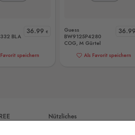
125P4280 COG, M Gürtel
Guess BW9319P6135 AQM, M, 
0 Stk.
Guess
36
.99
36
.9
€
332 BLA
BW9125P4280
COG, M Gürtel
0 Stk.
 Favorit speichern
Als Favorit speichern
0 Stk.
0 Stk.
FREE
Nützliches
Impressum