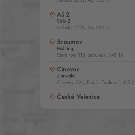
Selbská 2889, Aš,
352 01
Aš 2
Selb 2
Selbská 2723, Aš,
352 01
Broumov
Mähring
Stará rota 115, Broumov,
348 15
Cínovec
Zinnwald
Cínovec 294, Dubí - Teplice 1,
415 0
České Velenice
Gmünd
České Velenice 670, České Velenice
378 10
Dolní Dvořiště