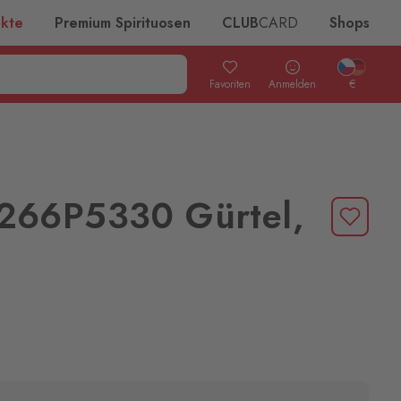
ukte
Premium Spirituosen
CLUB
CARD
Shops
Favoriten
Anmelden
€
266P5330 Gürtel,