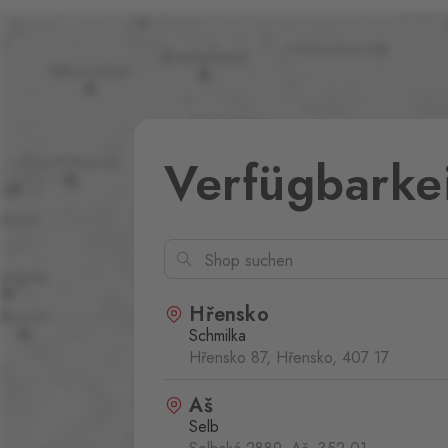
Verfügbarke
Hřensko
Schmilka
Hřensko 87, Hřensko,
407 17
Aš
Selb