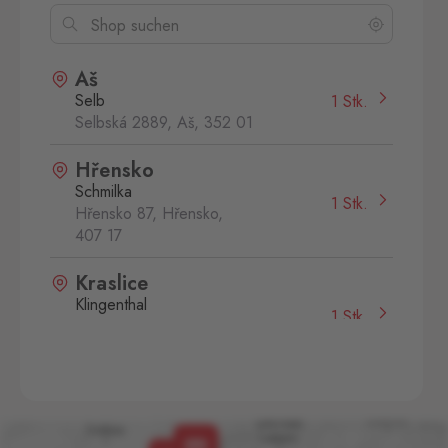
Aš
Selb
1 Stk.
Selbská 2889, Aš,
352 01
Hřensko
Schmilka
1 Stk.
Hřensko 87, Hřensko,
407 17
Kraslice
Klingenthal
1 Stk.
Hraničná 11, Kraslice,
358 01
Potůčky
Johanngeorgenstadt
1 Stk.
Potůčky 155, Potůčky,