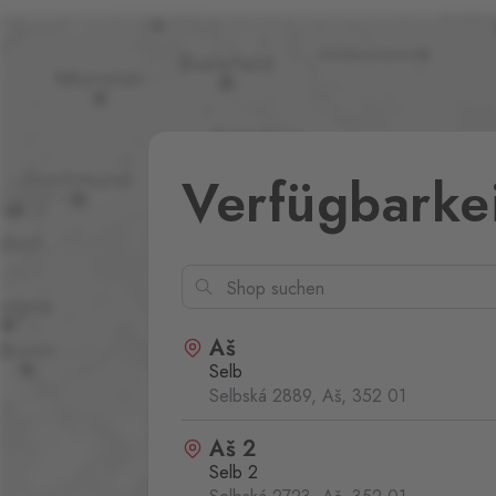
Verfügbarke
Aš
Selb
Selbská 2889, Aš,
352 01
Aš 2
Selb 2