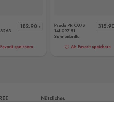
7S 14L09Z 51 Sonnenbrille
Polaroid 20736780755WJ Sonnen
0 Stk.
Prada PR C07S
182
.90
315
.9
€
48263
14L09Z 51
Sonnenbrille
0 Stk.
 Favorit speichern
Als Favorit speichern
0 Stk.
0 Stk.
FREE
Nützliches
Impressum