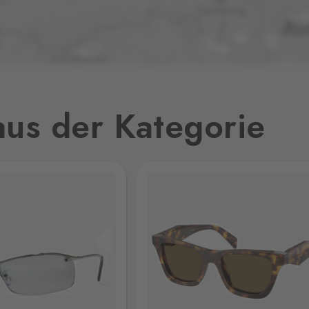
0 Stk.
32
0 Stk.
us der Kategorie
0 Stk.
jmo,
0 Stk.
0 Stk.