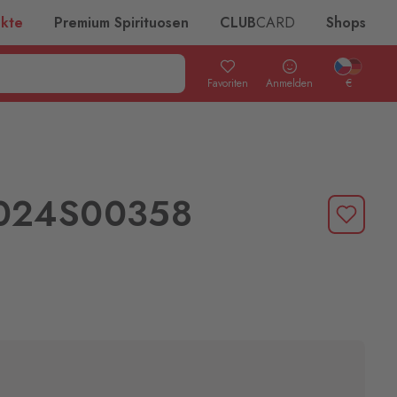
ukte
Premium Spirituosen
CLUB
CARD
Shops
Favoriten
Anmelden
€
024S00358