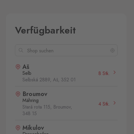
Verfügbarkeit
Aš
Selb
8 Stk.
Selbská 2889, Aš,
352 01
Broumov
Mähring
4 Stk.
Stará rota 115, Broumov,
348 15
Mikulov