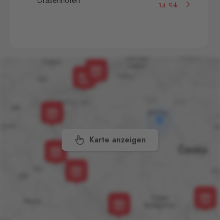
Drasenhofen
14 Stk.
28. října 1841/1b, Mikulov,
692 01
Petrovice
Bahratal
5 Stk.
Petrovice 578, Petrovice,
403 37
Pomezí
Schirnding
4 Stk.
Pomezí nad Ohří 56,
Pomezí nad Ohří,
350 02
Karte anzeigen
Rozvadov 1
Waidhaus 1
5 Stk.
Hraniční přechod Rozvadov,
Rozvadov,
348 07
Svatý Kříž 1