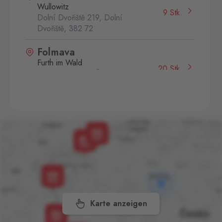
Wullowitz
9 Stk.
Dolní Dvořiště 219, Dolní
Dvořiště,
382 72
Folmava
Furth im Wald
20 Stk.
Folmava č.p. 15, Česká
Kubice,
345 32
Hatě
Kleinhaugsdorf
2 Stk.
Chvalovice-Hatě 196,
Chvalovice-Znojmo,
669 02
Hevlín
Laa an der Thaya
6 Stk.
Hevlín 459, Hevlín,
671 69
Karte anzeigen
Hřensko
Schmilka