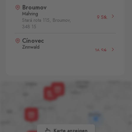
Broumov
Mähring
9 Stk.
Stará rota 115, Broumov,
348 15
Cínovec
Zinnwald
16 Stk.
Cínovec 294, Dubí - Teplice
1,
415 01
České Velenice
Gmünd
12 Stk.
České Velenice 670, České
Velenice,
378 10
Dolní Dvořiště
Wullowitz
13 Stk.
Dolní Dvořiště 219, Dolní
Dvořiště,
382 72
Karte anzeigen