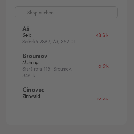
Aš
Selb
43 Stk.
Selbská 2889, Aš,
352 01
Broumov
Mähring
6 Stk.
Stará rota 115, Broumov,
348 15
Cínovec
Zinnwald
13 Stk.
Cínovec 294, Dubí - Teplice
1,
415 01
České Velenice
Gmünd
10 Stk.