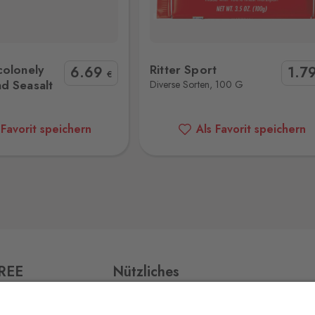
Ritter Sport
REALMIX ANGEL HAIR CH.
13 Stk.
colonely
Ritter Sport
6
.69
1
.7
€
d Seasalt
Diverse Sorten, 100 G
3 Stk.
 Favorit speichern
Als Favorit speichern
v,
1 Stk.
23 Stk.
FREE
Nützliches
Impressum