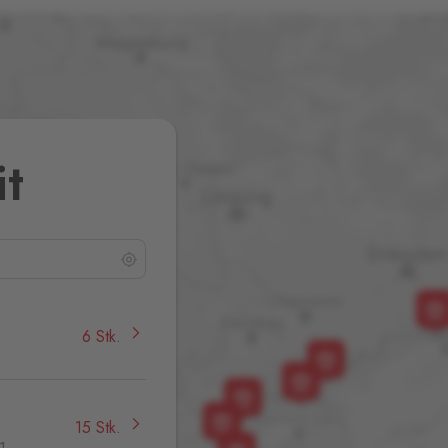
it
6 Stk.
15 Stk.