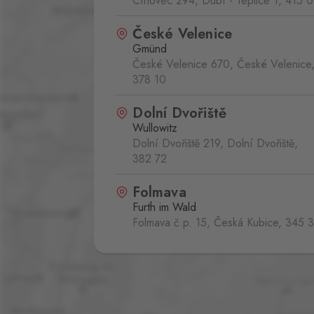
Cínovec 294, Dubí - Teplice 1,
415 0
České Velenice
Gmünd
České Velenice 670, České Velenice
378 10
Dolní Dvořiště
Wullowitz
Dolní Dvořiště 219, Dolní Dvořiště,
382 72
Folmava
Furth im Wald
Folmava č.p. 15, Česká Kubice,
345 
Halámky
Neunagelberg
Halámky 138, Nová Ves nad Lužnicí,
378 09