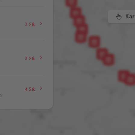
1
Kar
3 Stk.
,
3 Stk.
4 Stk.
32
24 Stk.