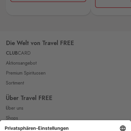
28 Stk.
28. října 1841/1b, Mikulov,
692 01
Petrovice
Bahratal
6 Stk.
Petrovice 578, Petrovice,
Die Welt von Travel FREE
403 37
CLUB
CARD
Pomezí
Aktionsangebot
Schirnding
25 Stk.
Pomezí nad Ohří 56,
Premium Spirituosen
Pomezí nad Ohří,
350 02
Sortiment
Potůčky
Johanngeorgenstadt
Über Travel FREE
8 Stk.
Potůčky 155, Potůčky,
Über uns
362 35
Shops
Rozvadov 1
Kontakt
Waidhaus 1