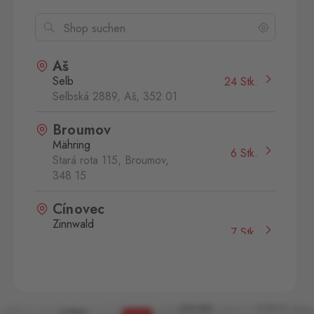
Aš
Selb
24 Stk.
Selbská 2889, Aš,
352 01
Broumov
Mähring
6 Stk.
Stará rota 115, Broumov,
348 15
Cínovec
Zinnwald
7 Stk.
Cínovec 294, Dubí - Teplice
1,
415 01
České Velenice
Gmünd
11 Stk.