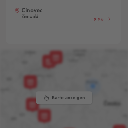
Cínovec
Zinnwald
8 Stk.
Cínovec 294, Dubí - Teplice
1,
415 01
České Velenice
Gmünd
23 Stk.
České Velenice 670, České
Velenice,
378 10
Dolní Dvořiště
Wullowitz
16 Stk.
Dolní Dvořiště 219, Dolní
Dvořiště,
382 72
Karte anzeigen
Folmava
Furth im Wald
17 Stk.
Folmava č.p. 15, Česká
Kubice,
345 32