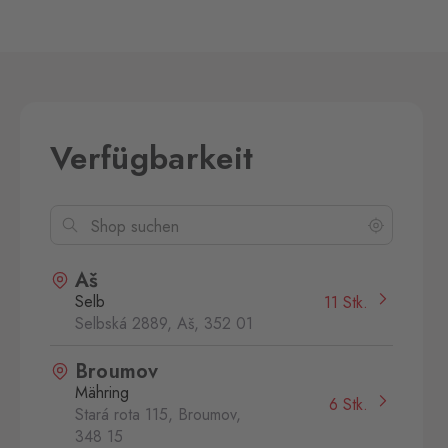
Verfügbarkeit
Aš
Selb
11 Stk.
Selbská 2889, Aš,
352 01
Broumov
Mähring
6 Stk.
Stará rota 115, Broumov,
348 15