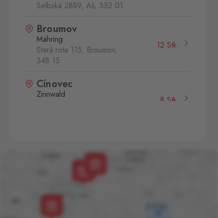
Selbská 2889, Aš,
352 01
Broumov
Mähring
12 Stk.
Stará rota 115, Broumov,
348 15
Cínovec
Zinnwald
8 Stk.
Cínovec 294, Dubí - Teplice
1,
415 01
České Velenice
Gmünd
3 Stk.
České Velenice 670, České
Velenice,
378 10
Dolní Dvořiště
Wullowitz
9 Stk.
Dolní Dvořiště 219, Dolní