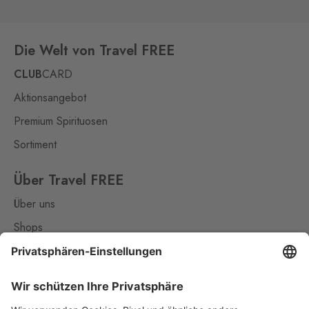
Rozvadov,
348 07
Rozvadov 2
Die Welt von Travel FREE
Waidhaus 2
1 Stk.
Střeble 21, Rozvadov,
CLUB
CARD
348 07
Aktionsangebot
Rožany
Premium Spirituosen
Sohland
1 Stk.
Rožany 150, Šluknov,
407 77
Sortiment
Slavonice
Über Travel FREE
Fratres
9 Stk.
Über uns
Wolkerova 315, Slavonice,
378 81
Shops
Kontakt
Strážný
Philippsreut
7 Stk.
Hraniční přechod Strážný 13,
Nützliches
Strážný,
384 43