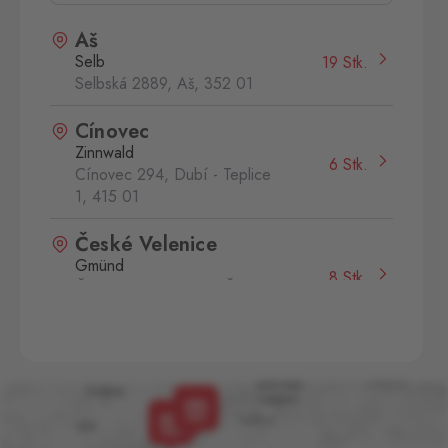
Aš
Selb
19 Stk.
Selbská 2889, Aš,
352 01
Cínovec
Zinnwald
6 Stk.
Cínovec 294, Dubí - Teplice
1,
415 01
České Velenice
Gmünd
8 Stk.
České Velenice 670, České
Velenice,
378 10
Dolní Dvořiště
Wullowitz
6 Stk.
Dolní Dvořiště 219, Dolní
Dvořiště,
382 72