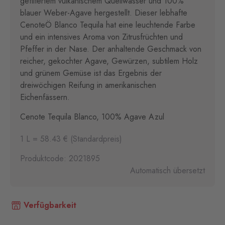
gefiltertem vulkanischem Quellwasser und 100%
blauer Weber-Agave hergestellt. Dieser lebhafte
CenoteÖ Blanco Tequila hat eine leuchtende Farbe
und ein intensives Aroma von Zitrusfrüchten und
Pfeffer in der Nase. Der anhaltende Geschmack von
reicher, gekochter Agave, Gewürzen, subtilem Holz
und grünem Gemüse ist das Ergebnis der
dreiwöchigen Reifung in amerikanischen
Eichenfässern.
Cenote Tequila Blanco, 100% Agave Azul
1 L = 58.43 € (Standardpreis)
Produktcode: 2021895
Automatisch übersetzt
Verfügbarkeit