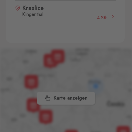
Kraslice
Klingenthal
4 Stk.
Hraničná 11, Kraslice,
358 01
Pomezí
Schirnding
5 Stk.
Pomezí nad Ohří 56,
Pomezí nad Ohří,
350 02
Potůčky
Johanngeorgenstadt
7 Stk.
Potůčky 155, Potůčky,
362 35
Karte anzeigen
Strážný
Philippsreut
2 Stk.
Hraniční přechod Strážný 13,
Strážný,
384 43