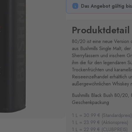
Das Angebot gültig bi
Produktdetail
80/20 ist eine neue Version d
aus Bushmills Single Malt, d
Sherryfässern und irischem Gra
ihm die für den legendären S
Trockenfrüchten und karamellis
Reiseeinzelhandel erhältlich u
außergewöhnlichen Whiskey mit
Bushmills Black Bush 80/20,
Geschenkpackung
1 L = 30.99 € (Standardpreis)
1 L = 23.99 € (Aktionspreis)
1 L = 22.99 € (CLUBPREIS)