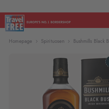
Homepage
Spirituosen
Bushmills Black