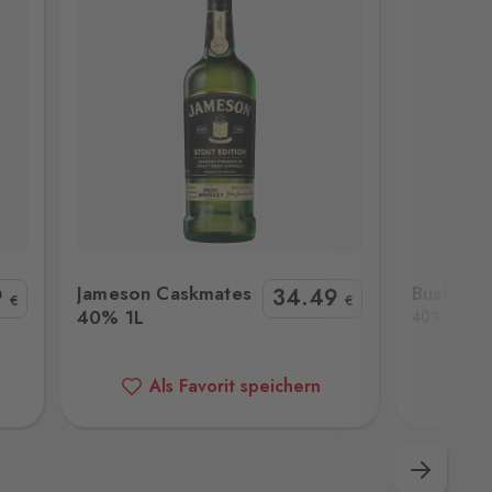
L
Bushmills Original
Sla
Jameson Caskmates
Bushmills
9
34
.49
€
€
40% 1L
40%, 1L
Als Favorit speichern
A