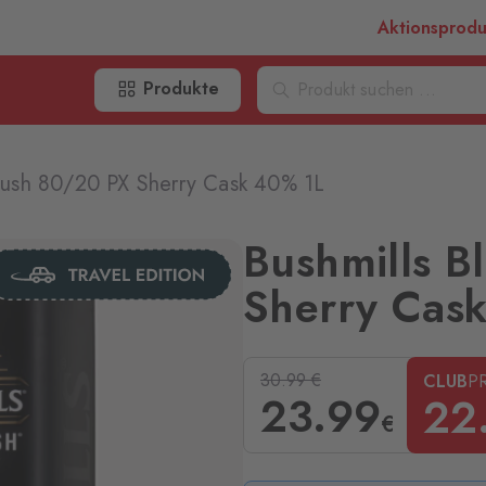
Aktionsprod
Produkte
 Bush 80/20 PX Sherry Cask 40% 1L
Bushmills B
Sherry Cas
30.99
€
CLUB
PR
23
.99
22
€