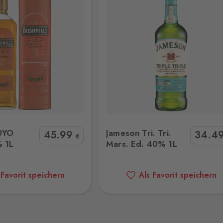
25 Stk.
18 Stk.
ri. Tri. Mars. Ed. 40% 1L
Jameson Caskmates 40% 1
6 Stk.
10YO
Jameson Tri. Tri.
45
.99
34
.4
€
 1L
Mars. Ed. 40% 1L
 Favorit speichern
Als Favorit speichern
59 Stk.