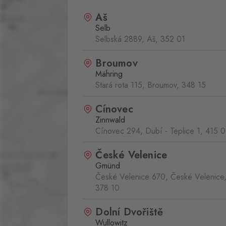
Aš
Selb
Selbská 2889, Aš,
352 01
Broumov
Mähring
Stará rota 115, Broumov,
348 15
Cínovec
Zinnwald
Cínovec 294, Dubí - Teplice 1,
415 0
České Velenice
Gmünd
České Velenice 670, České Velenice
378 10
Dolní Dvořiště
Wullowitz