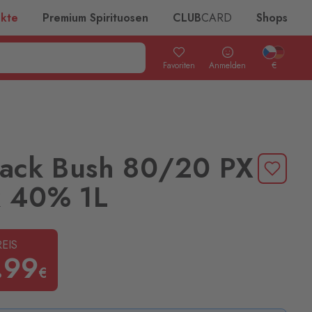
ukte
Premium Spirituosen
CLUB
CARD
Shops
Favoriten
Anmelden
€
lack Bush 80/20 PX
k 40% 1L
EIS
.99
€