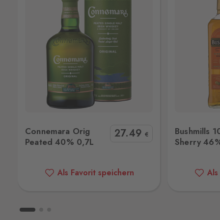
Hřensko
Schmilka
Hřensko 87, Hřensko,
407 17
Kraslice
Klingenthal
Hraničná 11, Kraslice,
358 01
Loučná pod Klínovcem
7L
Bushmills 10YO Sherry 46% 1L
Jameson T
Oberwiesenthal
Connemara Orig
Bushmills 
27
.49
Loučná 198, Loučná pod Klínovcem -
€
Peated 40% 0,7L
Sherry 46%
Vejprty,
431 91
Mikulov
Als Favorit speichern
Als
Drasenhofen
28. října 1841/1b, Mikulov,
692 01
Petrovice