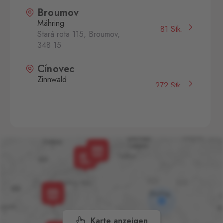
Broumov
Mähring
81 Stk.
Stará rota 115, Broumov,
348 15
Cínovec
Zinnwald
272 Stk.
Cínovec 294, Dubí - Teplice
1,
415 01
České Velenice
Gmünd
45 Stk.
České Velenice 670, České
Velenice,
378 10
Halámky
Neunagelberg
44 Stk.
Halámky 138, Nová Ves nad
Lužnicí,
378 09
Karte anzeigen