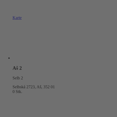
Karte
Aš 2
Selb 2
Selbská 2723, Aš,
352 01
0 Stk.