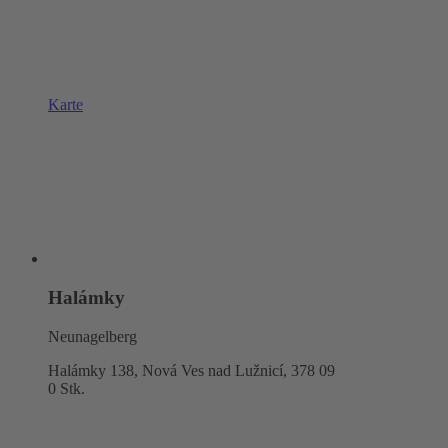
Karte
Halámky
Neunagelberg
Halámky 138, Nová Ves nad Lužnicí,
378 09
0 Stk.