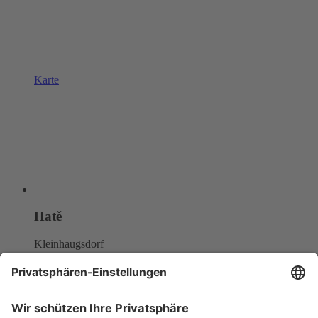
Karte
Hatě
Kleinhaugsdorf
Chvalovice-Hatě 196, Chvalovice-Znojmo,
669 02
0 Stk.