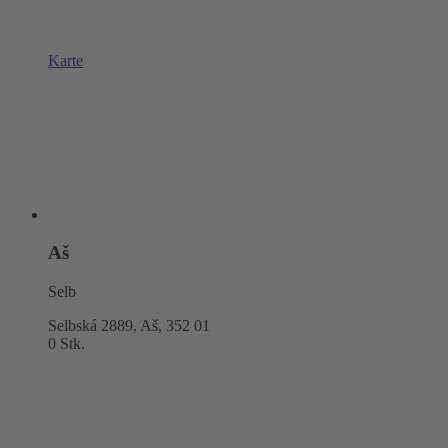
Karte
Aš
Selb
Selbská 2889, Aš,
352 01
0 Stk.