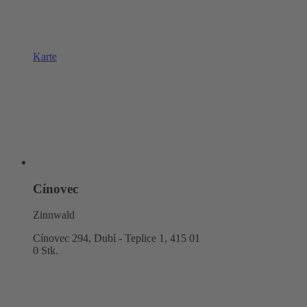
Karte
Cínovec
Zinnwald
Cínovec 294, Dubí - Teplice 1,
415 01
0 Stk.