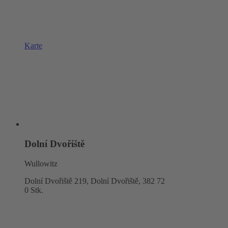
Karte
Dolní Dvořiště
Wullowitz
Dolní Dvořiště 219, Dolní Dvořiště,
382 72
0 Stk.