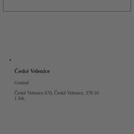
České Velenice
Gmünd
České Velenice 670, České Velenice,
378 10
1 Stk.