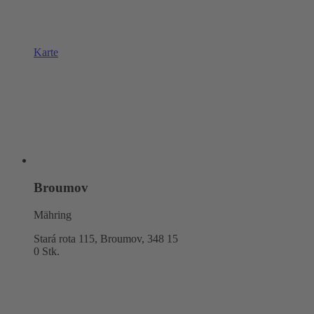
Karte
Broumov
Mähring
Stará rota 115, Broumov,
348 15
0 Stk.