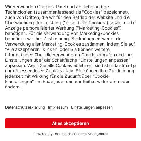
Karte
Hevlín
Laa an der Thaya
Hevlín 459, Hevlín,
671 69
0 Stk.