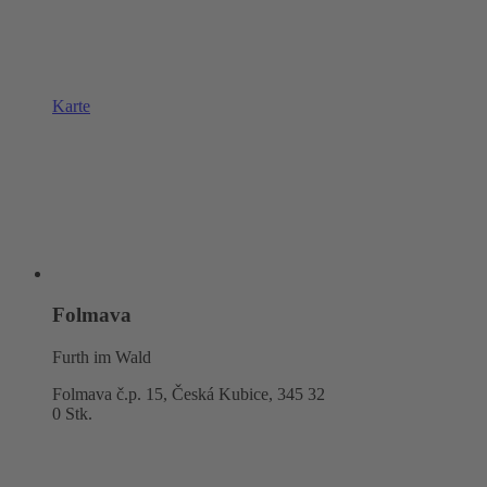
Karte
Folmava
Furth im Wald
Folmava č.p. 15, Česká Kubice,
345 32
0 Stk.