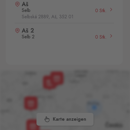
Aš
Selb
0 Stk.
Selbská 2889, Aš,
352 01
Aš 2
Selb 2
0 Stk.
Selbská 2723, Aš,
352 01
Broumov
Mähring
0 Stk.
Stará rota 115, Broumov,
348 15
Cínovec
Zinnwald
0 Stk.
Cínovec 294, Dubí - Teplice
1,
415 01
Karte anzeigen
České Velenice
Gmünd