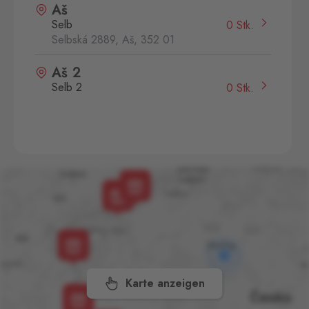
Aš
Selb
0 Stk.
Selbská 2889, Aš,
352 01
Aš 2
Selb 2
0 Stk.
Selbská 2723, Aš,
352 01
Broumov
Mähring
0 Stk.
Stará rota 115, Broumov,
348 15
Cínovec
Zinnwald
0 Stk.
Cínovec 294, Dubí - Teplice
1,
415 01
Karte anzeigen
České Velenice
Gmünd