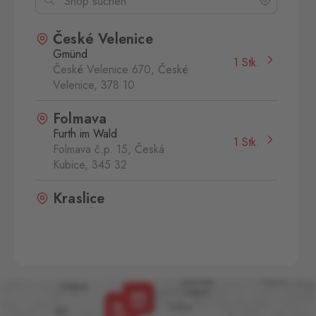
České Velenice
Gmünd
1 Stk.
České Velenice 670, České
Velenice,
378 10
Folmava
Furth im Wald
1 Stk.
Folmava č.p. 15, Česká
Kubice,
345 32
Kraslice
Klingenthal
1 Stk.
Hraničná 11, Kraslice,
358 01
Strážný
Philippsreut
1 Stk.
Hraniční přechod Strážný 13,