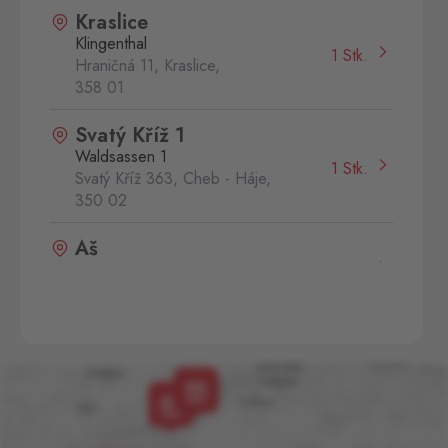
Kraslice
Klingenthal
1 Stk.
Hraničná 11, Kraslice,
358 01
Svatý Kříž 1
Waldsassen 1
1 Stk.
Svatý Kříž 363, Cheb - Háje,
350 02
Aš
Selb
0 Stk.
Selbská 2889, Aš,
352 01
Aš 2
Selb 2
0 Stk.
Selbská 2723, Aš,
352 01
Broumov