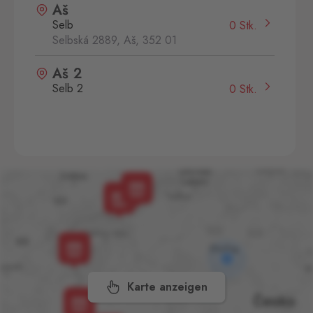
Aš
Selb
0 Stk.
Selbská 2889, Aš,
352 01
Aš 2
Selb 2
0 Stk.
Selbská 2723, Aš,
352 01
Broumov
Mähring
0 Stk.
Stará rota 115, Broumov,
348 15
Cínovec
Zinnwald
0 Stk.
Cínovec 294, Dubí - Teplice
1,
415 01
Karte anzeigen
České Velenice
Gmünd