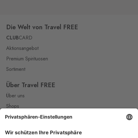
Rozvadov 2
Waidhaus 2
14 Stk.
Střeble 21, Rozvadov,
Die Welt von Travel FREE
348 07
CLUB
CARD
Rožany
Aktionsangebot
Sohland
22 Stk.
Rožany 150, Šluknov,
407 77
Premium Spirituosen
Sortiment
Slavonice
Fratres
6 Stk.
Wolkerova 315, Slavonice,
Über Travel FREE
378 81
Über uns
Strážný
Shops
Philippsreut
5 Stk.
Kontakt
Hraniční přechod Strážný 13,
Strážný,
384 43
Nützliches