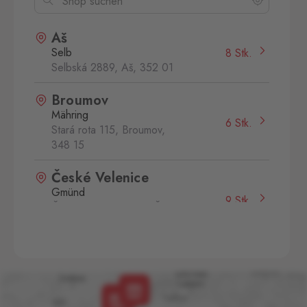
Aš
Selb
8 Stk.
Selbská 2889, Aš,
352 01
Broumov
Mähring
6 Stk.
Stará rota 115, Broumov,
348 15
České Velenice
Gmünd
9 Stk.
České Velenice 670, České
Velenice,
378 10
Dolní Dvořiště
Wullowitz
5 Stk.
Dolní Dvořiště 219, Dolní
Dvořiště,
382 72