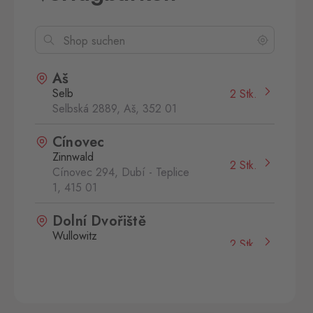
Aš
Selb
2 Stk.
Selbská 2889, Aš,
352 01
Cínovec
Zinnwald
2 Stk.
Cínovec 294, Dubí - Teplice
1,
415 01
Dolní Dvořiště
Wullowitz
2 Stk.
Dolní Dvořiště 219, Dolní
Dvořiště,
382 72
Folmava