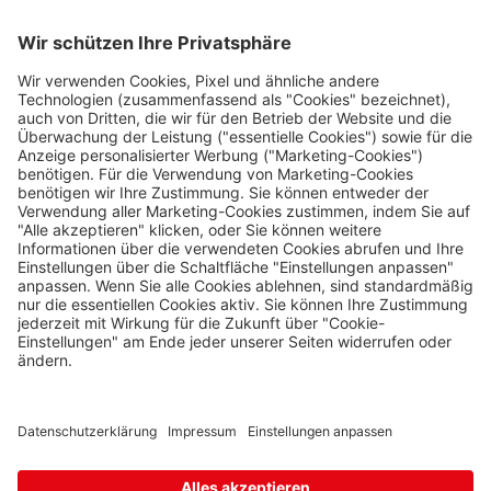
Nützliches
Kraslice
Klingenthal
0 Stk.
Impressum
Hraničná 11, Kraslice,
358 01
Datenschutz
Loučná pod
Die Travel FREE App zum Download
Klínovcem
Oberwiesenthal
0 Stk.
Loučná 198, Loučná pod
Klínovcem - Vejprty,
431 91
Petrovice
Folge uns auf Social Media
Bahratal
0 Stk.
Petrovice 578, Petrovice,
403 37
Petrovice Fashion
Store
Bahratal
0 Stk.