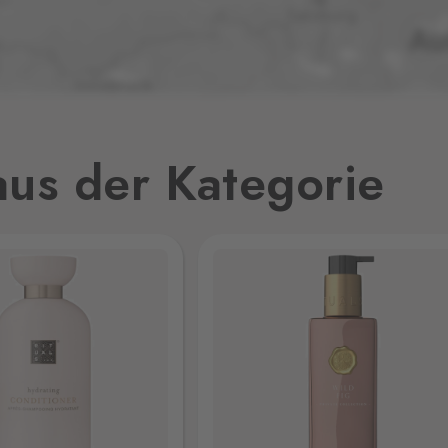
2 Stk.
v,
3 Stk.
us der Kategorie
3 Stk.
1 Stk.
2 Stk.
26