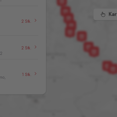
1
Kar
2 Stk.
2 Stk.
32
1 Stk.
jmo,
1 Stk.