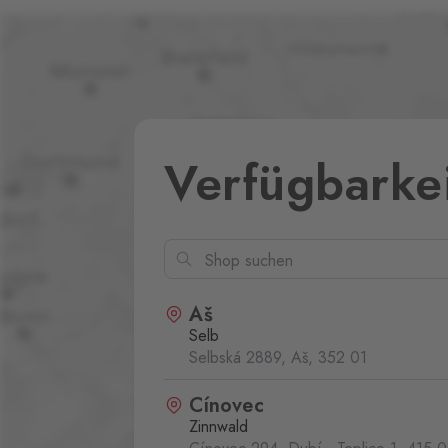
Verfügbarke
Aš
Selb
Selbská 2889, Aš,
352 01
Cínovec
Zinnwald