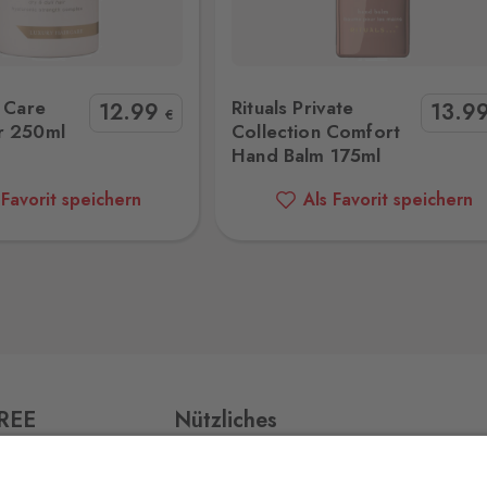
ollection Comfort Hand Balm 175ml
Rituals Karma Bodyspray 50
8 Stk.
r Care
Rituals Private
12
.99
13
.9
€
r 250ml
Collection Comfort
Hand Balm 175ml
0 Stk.
 Favorit speichern
Als Favorit speichern
0 Stk.
0 Stk.
,
FREE
Nützliches
Impressum