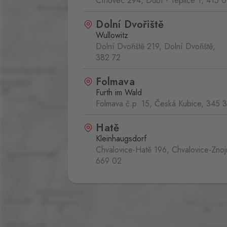
Cínovec 294, Dubí - Teplice 1,
415 0
Dolní Dvořiště
Wullowitz
Dolní Dvořiště 219, Dolní Dvořiště,
382 72
Folmava
Furth im Wald
Folmava č.p. 15, Česká Kubice,
345 
Hatě
Kleinhaugsdorf
Chvalovice-Hatě 196, Chvalovice-Zno
669 02
Mikulov
Drasenhofen
28. října 1841/1b, Mikulov,
692 01