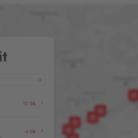
it
10 Stk.
4 Stk.