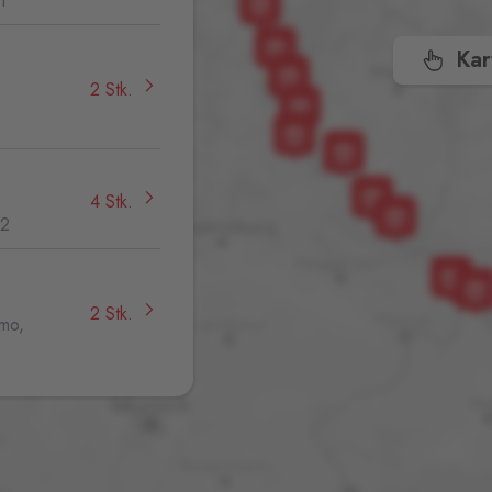
1
Kar
2 Stk.
4 Stk.
32
2 Stk.
jmo,
3 Stk.