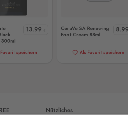
Renewing Foot Cream 88ml
Rituals Homme Shampoo 25
0 Stk.
ate
CeraVe SA Renewing
13
.99
8
.9
€
Black
Foot Cream 88ml
 300ml
0 Stk.
 Favorit speichern
Als Favorit speichern
0 Stk.
,
FREE
Nützliches
0 Stk.
Impressum