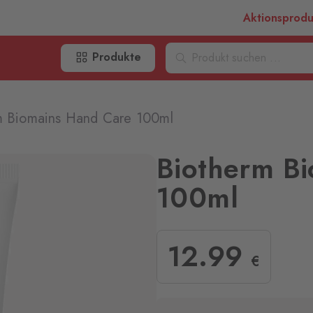
Aktionsprod
Produkte
m Biomains Hand Care 100ml
Biotherm B
100ml
12
.99
€