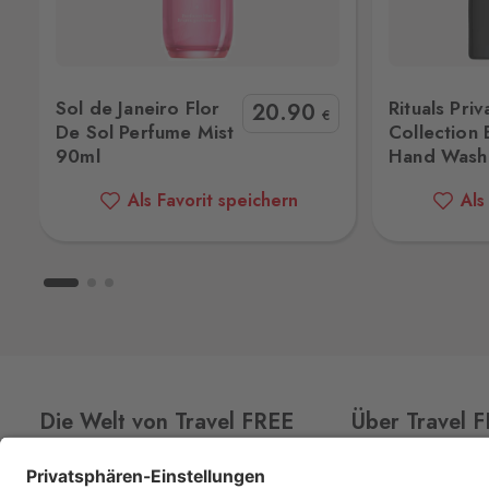
340 04
Aš 2
st 90ml
Rituals Private Collection Black Hand Wash 300ml
CeraVe SA 
Selb 2
Sol de Janeiro Flor
Rituals Priv
20
.90
Selbská 2723, Aš,
352 01
€
De Sol Perfume Mist
Collection 
90ml
Hand Wash
Broumov
Mähring
Als Favorit speichern
Als
Stará rota 115, Broumov,
348 15
České Velenice
Gmünd
České Velenice 670, České Velenice
378 10
Halámky
Neunagelberg
Die Welt von Travel FREE
Über Travel 
Halámky 138, Nová Ves nad Lužnicí,
378 09
CLUB
CARD
Über uns