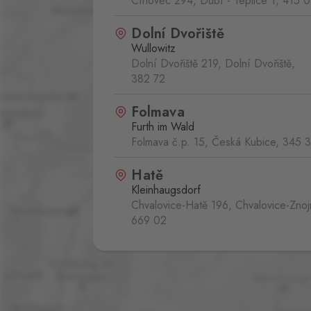
Cínovec 294, Dubí - Teplice 1,
415 0
Dolní Dvořiště
Wullowitz
Dolní Dvořiště 219, Dolní Dvořiště,
382 72
Folmava
Furth im Wald
Folmava č.p. 15, Česká Kubice,
345 
Hatě
Kleinhaugsdorf
Chvalovice-Hatě 196, Chvalovice-Zno
669 02
Mikulov
Drasenhofen
28. října 1841/1b, Mikulov,
692 01