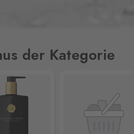
2 Stk.
v,
2 Stk.
us der Kategorie
2 Stk.
2 Stk.
26
4 Stk.