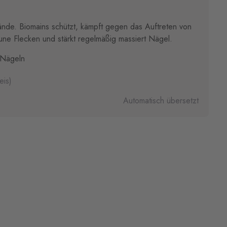
Hände. Biomains schützt, kämpft gegen das Auftreten von
une Flecken und stärkt regelmäßig massiert Nägel.
 Nägeln
eis)
Automatisch übersetzt