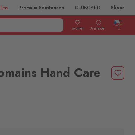
ukte
Premium Spirituosen
CLUB
CARD
Shops
Favoriten
Anmelden
€
iomains Hand Care