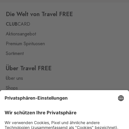
Wolkerova 315, Slavonice,
378 81
Die Welt von Travel FREE
Strážný
CLUB
CARD
Philippsreut
28 Stk.
Aktionsangebot
Hraniční přechod Strážný 13,
Strážný,
384 43
Premium Spirituosen
Sortiment
Studánky
Weigetschlag
8 Stk.
Studánky 92, Vyšší Brod,
Über Travel FREE
382 73
Über uns
Svatý Kříž 1
Shops
Waldsassen 1
9 Stk.
Kontakt
Svatý Kříž 363, Cheb - Háje,
350 02
Nützliches
Svatý Kříž 2
Impressum
Waldsassen 2
3 Stk.