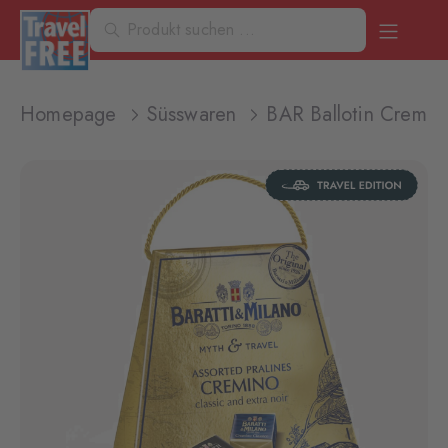
Homepage
Süsswaren
BAR Ballotin Cremin