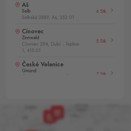
Aš
Selb
6 Stk.
Selbská 2889, Aš,
352 01
Cínovec
Zinnwald
5 Stk.
Cínovec 294, Dubí - Teplice
1,
415 01
České Velenice
Gmünd
7 Stk.
České Velenice 670, České
Velenice,
378 10
Dolní Dvořiště
Wullowitz
3 Stk.
Dolní Dvořiště 219, Dolní
Dvořiště,
382 72
Folmava