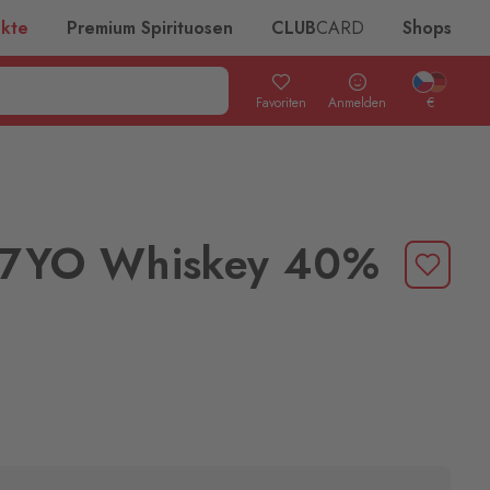
ukte
Premium Spirituosen
CLUB
CARD
Shops
Favoriten
Anmelden
€
's 7YO Whiskey 40%