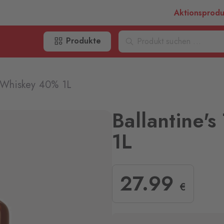
Aktionsprod
Produkte
O Whiskey 40% 1L
Ballantine
1L
27
.99
€