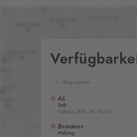
Verfügbarke
Aš
Selb
Selbská 2889, Aš,
352 01
Broumov
Mähring