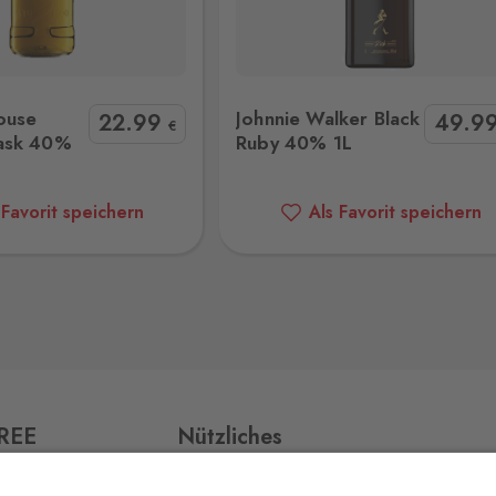
Walker Black Ruby 40% 1L
Ballantine's 21YO 40% 0,7
6 Stk.
ouse
Johnnie Walker Black
22
.99
49
.9
€
ask 40%
Ruby 40% 1L
 Favorit speichern
Als Favorit speichern
55 Stk.
12 Stk.
FREE
Nützliches
4 Stk.
ří,
Impressum