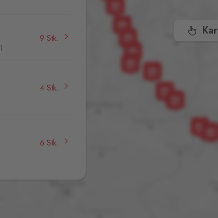
Kar
9 Stk.
1
4 Stk.
,
6 Stk.
26 Stk.
32