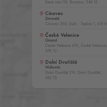
Stará rota 115, Broumov,
348 15
Cínovec
Zinnwald
Cínovec 294, Dubí - Teplice 1,
415 0
České Velenice
Gmünd
České Velenice 670, České Velenice
378 10
Dolní Dvořiště
Wullowitz
Dolní Dvořiště 219, Dolní Dvořiště,
382 72
Folmava
Furth im Wald
Folmava č.p. 15, Česká Kubice,
345 