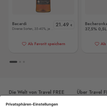
Dolní Dvořiště 219, Dolní Dvořiště,
382 72
Becherovka Tuzemský 37,5% 0,5L
Legendari
Folmava
Bacardi
Becherovk
21
.49
Furth im Wald
€
37,5% 0,5L
Diverse Sorten, 35-40%, je 1L
Folmava č.p. 15, Česká Kubice,
345 
Halámky
Als Favorit speichern
Als
Neunagelberg
Halámky 138, Nová Ves nad Lužnicí,
378 09
Hatě
Kleinhaugsdorf
Chvalovice-Hatě 196, Chvalovice-Zno
669 02
Die Welt von Travel FREE
Über Travel 
Hevlín
Laa an der Thaya
CLUB
CARD
Über uns
Hevlín 459, Hevlín,
671 69