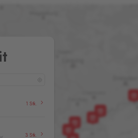
it
1 Stk.
3 Stk.