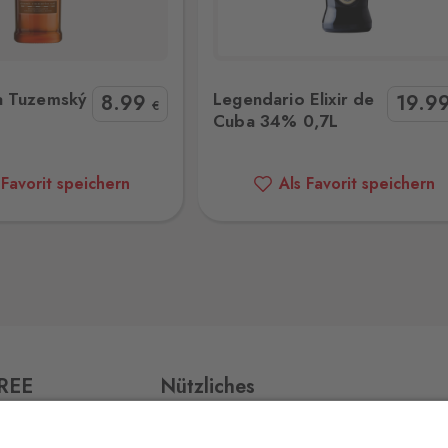
0 Stk.
o Elixir de Cuba 34% 0,7L
Bacardi Mojito 14,9% 1L
a Tuzemský
Legendario Elixir de
8
.99
19
.9
0 Stk.
€
Cuba 34% 0,7L
32
 Favorit speichern
Als Favorit speichern
0 Stk.
0 Stk.
jmo,
FREE
Nützliches
0 Stk.
Impressum