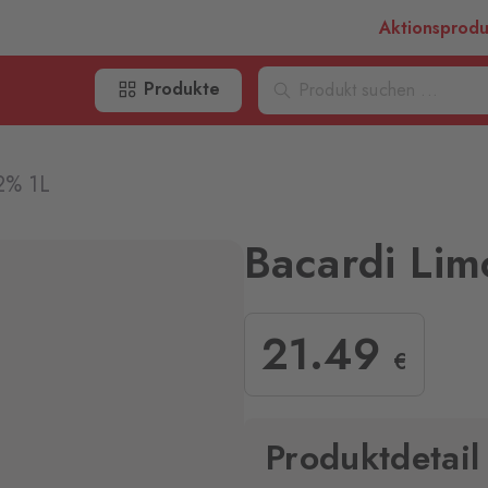
Aktionsprod
Produkte
2% 1L
Bacardi Li
21
.49
€
Produktdetail