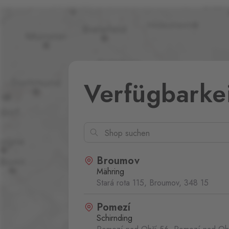
Verfügbarke
Broumov
Mähring
Stará rota 115, Broumov,
348 15
Pomezí
Schirnding