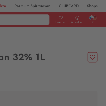
ukte
Premium Spirituosen
CLUB
CARD
Shops
Favoriten
Anmelden
€
mon 32% 1L