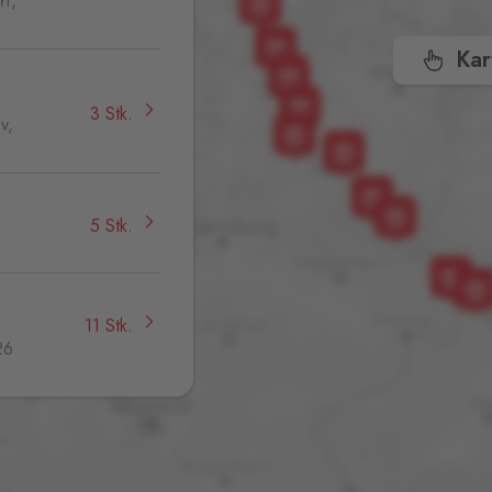
ří,
Kar
3 Stk.
v,
5 Stk.
11 Stk.
26
4 Stk.