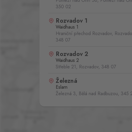
Pomezí nad Ohří 56, Pomezí nad Oh
350 02
Rozvadov 1
Waidhaus 1
Hraniční přechod Rozvadov, Rozvado
348 07
Rozvadov 2
Waidhaus 2
Střeble 21, Rozvadov,
348 07
Železná
Eslarn
Železná 3, Bělá nad Radbuzou,
345 
Železná Ruda
Bayerisch Eisenstein
Alžbětín 60, Železná Ruda - Alžbětín,
340 04