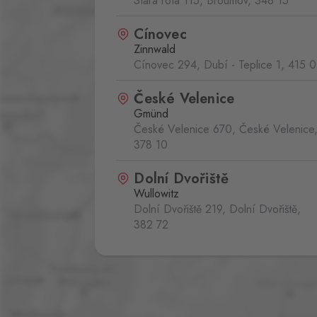
Stará rota 115, Broumov,
348 15
Cínovec
Zinnwald
Cínovec 294, Dubí - Teplice 1,
415 0
České Velenice
Gmünd
České Velenice 670, České Velenice
378 10
Dolní Dvořiště
Wullowitz
Dolní Dvořiště 219, Dolní Dvořiště,
382 72
Folmava
Furth im Wald
Folmava č.p. 15, Česká Kubice,
345 