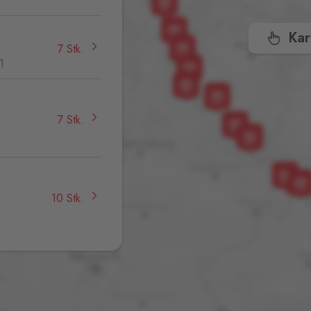
Kar
7 Stk.
1
7 Stk.
,
10 Stk.
24 Stk.
32