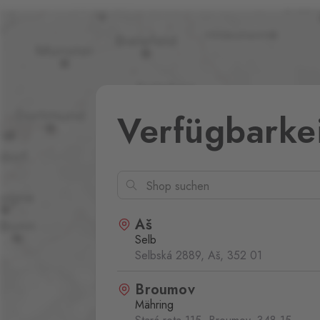
Verfügbarke
Aš
Selb
Selbská 2889, Aš,
352 01
Broumov
Mähring