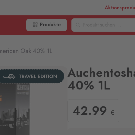
Aktionsprod
Produkte
merican Oak 40% 1L
Auchentosh
40% 1L
42
.99
€