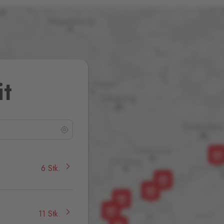
it
6 Stk.
11 Stk.