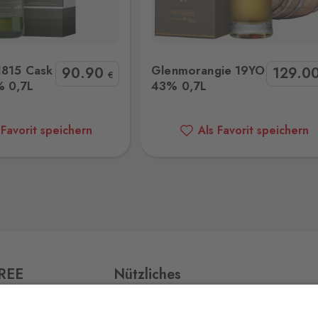
rangie 19YO 43% 0,7L
Rock Island Blended Malt 48
12 Stk.
1815 Cask
Glenmorangie 19YO
90
.90
129
.0
€
% 0,7L
43% 0,7L
 Favorit speichern
Als Favorit speichern
10 Stk.
10 Stk.
FREE
Nützliches
9 Stk.
ří,
Impressum