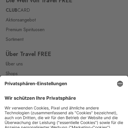
Die Welt von Travel FREE
Petrovice 578, Petrovice,
403 37
CLUB
CARD
Potůčky
Aktionsangebot
Johanngeorgenstadt
2 Stk.
Premium Spirituosen
Potůčky 155, Potůčky,
362 35
Sortiment
Rozvadov 1
Über Travel FREE
Waidhaus 1
9 Stk.
Über uns
Hraniční přechod Rozvadov,
Rozvadov,
348 07
Shops
Kontakt
Rozvadov 2
Waidhaus 2
8 Stk.
Střeble 21, Rozvadov,
Nützliches
348 07
Impressum
Rožany
Datenschutz
Sohland
3 Stk.