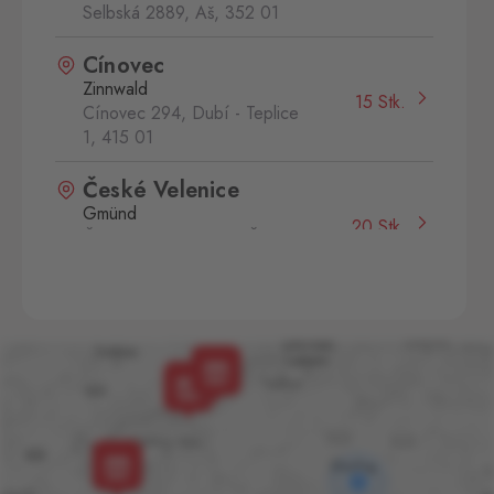
Selbská 2889, Aš,
352 01
Cínovec
Zinnwald
15 Stk.
Cínovec 294, Dubí - Teplice
1,
415 01
České Velenice
Gmünd
20 Stk.
České Velenice 670, České
Velenice,
378 10
Dolní Dvořiště
Wullowitz
17 Stk.
Dolní Dvořiště 219, Dolní
Dvořiště,
382 72
Folmava
Furth im Wald
37 Stk.
Folmava č.p. 15, Česká