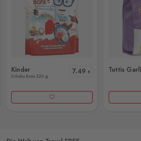
Kraslice
Klingenthal
3 Stk.
Hraničná 11, Kraslice,
358 01
Loučná pod
Klínovcem
Tottis Garlic 250g
Casali Double
Oberwiesenthal
12 Stk.
Kinder
Tottis Gar
Loučná 198, Loučná pod
7
.49
€
Schoko Bons 320 g
Klínovcem - Vejprty,
431 91
Mikulov
Drasenhofen
14 Stk.
28. října 1841/1b, Mikulov,
692 01
Petrovice
Bahratal
4 Stk.