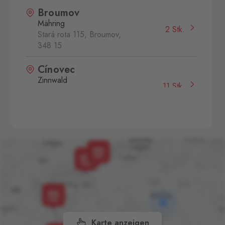
Broumov
Mähring
2 Stk.
Stará rota 115, Broumov,
348 15
Cínovec
Zinnwald
11 Stk.
Cínovec 294, Dubí - Teplice
1,
415 01
České Velenice
Gmünd
14 Stk.
České Velenice 670, České
Velenice,
378 10
Folmava
Furth im Wald
16 Stk.
Folmava č.p. 15, Česká
Kubice,
345 32
Karte anzeigen