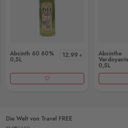
Pomezí
Schirnding
14 Stk.
Pomezí nad Ohří 56,
Pomezí nad Ohří,
350 02
Potůčky
Absinthe Verdoyante 60% 0,5L
Johanngeorgenstadt
8 Stk.
Absinth 60 60%
Absinthe
Potůčky 155, Potůčky,
12
.99
€
0,5L
Verdoyant
362 35
0,5L
Rozvadov 1
Waidhaus 1
5 Stk.
Hraniční přechod Rozvadov,
Rozvadov,
348 07
Rozvadov 2
Waidhaus 2
9 Stk.
Die Welt von Travel FREE
Střeble 21, Rozvadov,
348 07