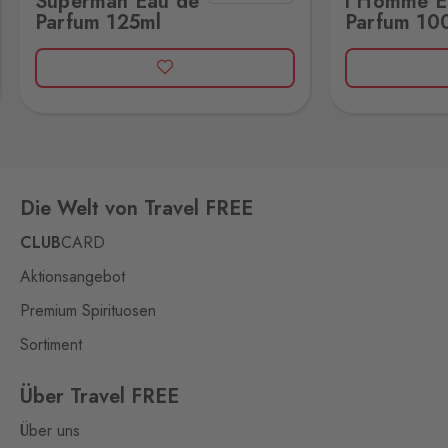
Superman Eau de
l'Homme E
Klínovcem - Vejprty,
431 91
Parfum 125ml
Parfum 10
Mikulov
Drasenhofen
9 Stk.
28. října 1841/1b, Mikulov,
692 01
Petrovice
Bahratal
3 Stk.
Die Welt von Travel FREE
Petrovice 578, Petrovice,
403 37
CLUB
CARD
Potůčky
Aktionsangebot
Johanngeorgenstadt
2 Stk.
Premium Spirituosen
Potůčky 155, Potůčky,
362 35
Sortiment
Rozvadov 2
Über Travel FREE
Waidhaus 2
4 Stk.
Über uns
Střeble 21, Rozvadov,