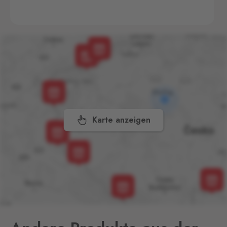
České Velenice
Gmünd
3 Stk.
České Velenice 670, České
Velenice,
378 10
Dolní Dvořiště
Wullowitz
5 Stk.
Dolní Dvořiště 219, Dolní
Dvořiště,
382 72
Karte anzeigen
Folmava
Furth im Wald
4 Stk.
Folmava č.p. 15, Česká
Kubice,
345 32
Hatě
Kleinhaugsdorf
5 Stk.
Chvalovice-Hatě 196,