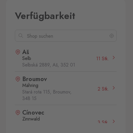
Verfügbarkeit
Aš
Selb
11 Stk.
Selbská 2889, Aš,
352 01
Broumov
Mähring
2 Stk.
Stará rota 115, Broumov,
348 15
Cínovec
Zinnwald
3 Stk.
Cínovec 294, Dubí - Teplice
1,
415 01