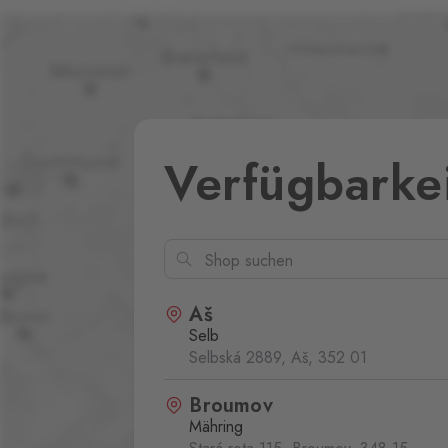
Verfügbarke
Aš
Selb
Selbská 2889, Aš,
352 01
Broumov
Mähring