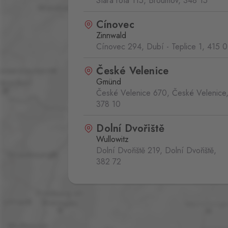
Stará rota 115, Broumov,
348 15
Cínovec
Zinnwald
Cínovec 294, Dubí - Teplice 1,
415 0
České Velenice
Gmünd
České Velenice 670, České Velenice
378 10
Dolní Dvořiště
Wullowitz
Dolní Dvořiště 219, Dolní Dvořiště,
382 72
Folmava
Furth im Wald
Folmava č.p. 15, Česká Kubice,
345 