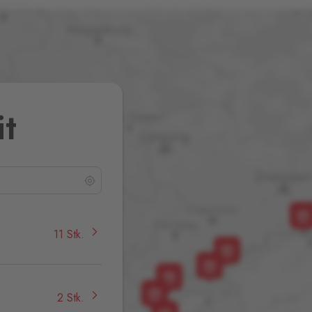
it
11 Stk.
2 Stk.