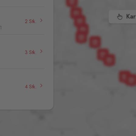
Kar
2 Stk.
1
3 Stk.
,
4 Stk.
23 Stk.
32