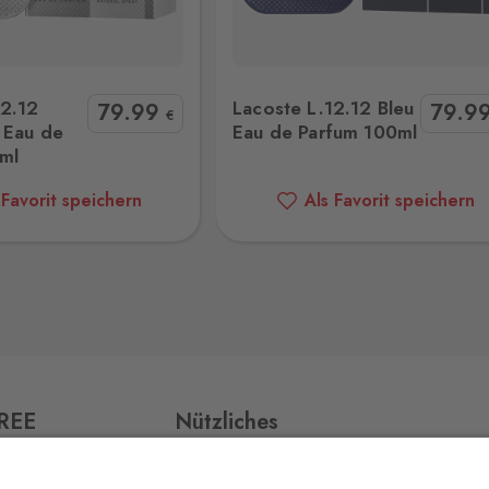
.12 Bleu Eau de Parfum 100ml
T.Ford Ombre Leather Reserve Pa
4 Stk.
12.12
Lacoste L.12.12 Bleu
79
.99
79
.9
€
 Eau de
Eau de Parfum 100ml
ml
2 Stk.
 Favorit speichern
Als Favorit speichern
3 Stk.
v,
3 Stk.
FREE
Nützliches
Impressum