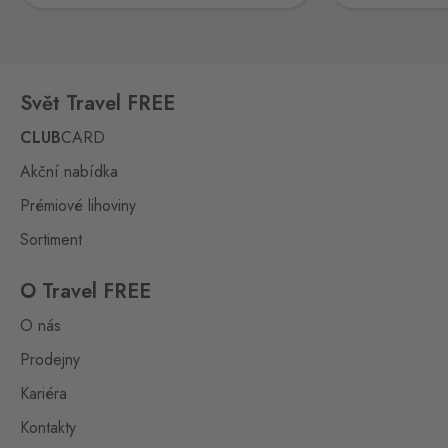
Bahratal
3 ks
Petrovice 578, Petrovice,
403 37
Svět Travel FREE
Rožany
Sohland
3 ks
CLUB
CARD
Rožany 150, Šluknov,
407 77
Akční nabídka
Slavonice
Prémiové lihoviny
Fratres
2 ks
Wolkerova 315, Slavonice,
Sortiment
378 81
O Travel FREE
Strážný
O nás
Philippsreut
1 ks
Hraniční přechod Strážný 13,
Prodejny
Strážný,
384 43
Kariéra
Svatý Kříž 1
Kontakty
Waldsassen 1