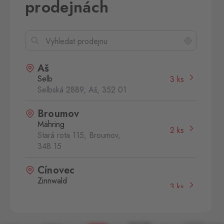
prodejnách
Aš
Selb
3 ks
Selbská 2889, Aš,
352 01
Broumov
Mähring
2 ks
Stará rota 115, Broumov,
348 15
Cínovec
Zinnwald
3 ks
Cínovec 294, Dubí - Teplice
1,
415 01