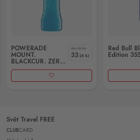
Kraslice
Klingenthal
13 ks
Hraničná 11, Kraslice,
358 01
 0,5L
Red Bull Blue Edition 355ml
GUARANA BR
POWERADE
Red Bull B
Loučná pod
46.18
Kč
MOUNT.
Edition 35
33
Klínovcem
.28
Kč
BLACKCUR. ZERO
Oberwiesenthal
10 ks
0,5L
Loučná 198, Loučná pod
Klínovcem - Vejprty,
431 91
Mikulov
Drasenhofen
10 ks
28. října 1841/1b, Mikulov,
692 01
Svět Travel FREE
Petrovice
CLUB
CARD
Bahratal
10 ks
Petrovice 578, Petrovice,