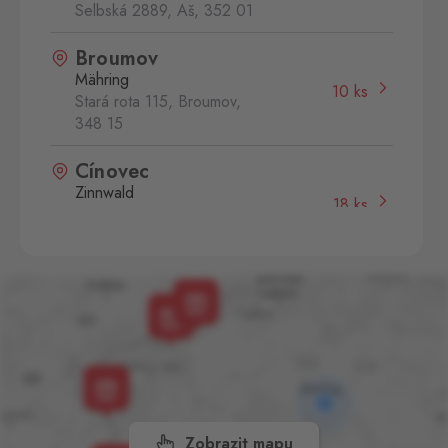
Selbská 2889, Aš,
352 01
Broumov
Mähring
10 ks
Stará rota 115, Broumov,
348 15
Cínovec
Zinnwald
18 ks
Cínovec 294, Dubí - Teplice
1,
415 01
České Velenice
Gmünd
49 ks
České Velenice 670, České
Velenice,
378 10
Dolní Dvořiště
Wullowitz
20 ks
Dolní Dvořiště 219, Dolní
Zobrazit mapu