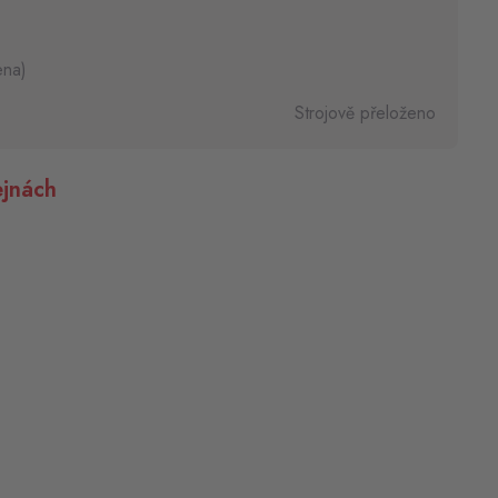
ena)
Strojově přeloženo
jnách