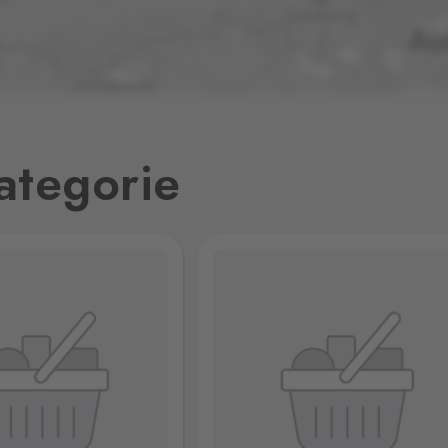
0 ks
0 ks
ategorie
0 ks
1
0 ks