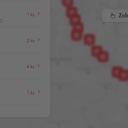
1 ks
Zob
32
2 ks
4 ks
1 ks
0 ks