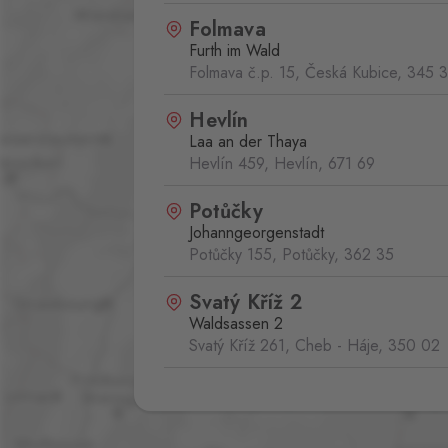
Folmava
Furth im Wald
Folmava č.p. 15, Česká Kubice,
345 
Hevlín
Laa an der Thaya
Hevlín 459, Hevlín,
671 69
Potůčky
Johanngeorgenstadt
Potůčky 155, Potůčky,
362 35
Svatý Kříž 2
Waldsassen 2
Svatý Kříž 261, Cheb - Háje,
350 02
Aš
Selb
Selbská 2889, Aš,
352 01