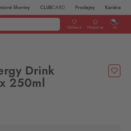
miové lihoviny
CLUB
CARD
Prodejny
Kariéra
Oblíbené
Přihlásit se
Kč
ergy Drink
4x 250ml