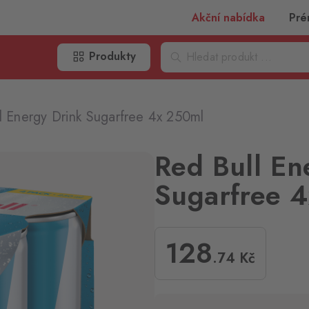
Akční nabídka
Pré
Produkty
l Energy Drink Sugarfree 4x 250ml
Red Bull En
Sugarfree 
128
.74
Kč