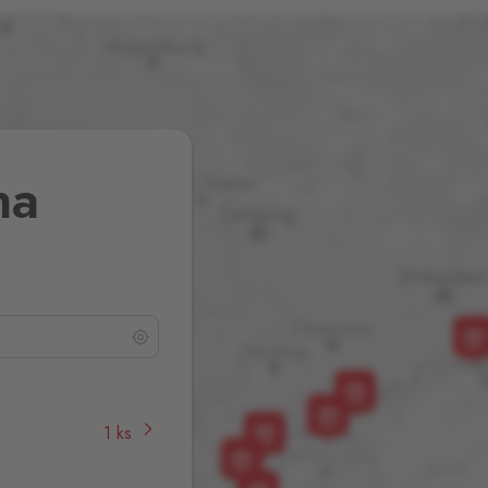
na
1 ks
,