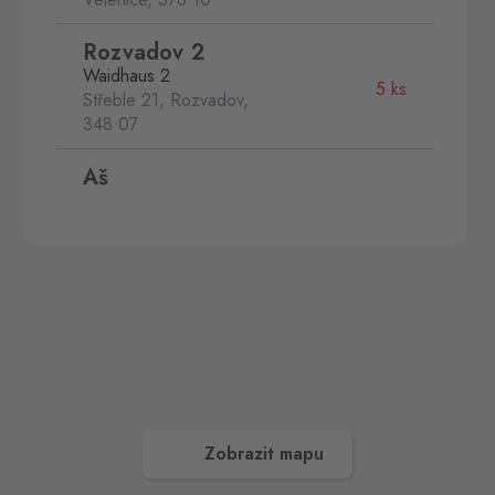
Rozvadov 2
Waidhaus 2
5 ks
Střeble 21, Rozvadov,
348 07
Aš
Selb
0 ks
Selbská 2889, Aš,
352 01
Aš 2
Selb 2
0 ks
Selbská 2723, Aš,
352 01
Broumov
Mähring
0 ks
Stará rota 115, Broumov,
348 15
Zobrazit mapu