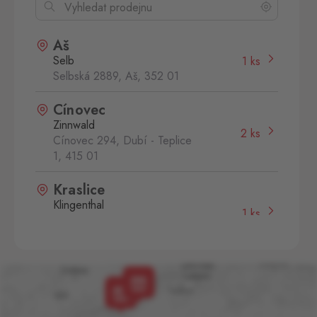
Aš
Selb
1 ks
Selbská 2889, Aš,
352 01
Cínovec
Zinnwald
2 ks
Cínovec 294, Dubí - Teplice
1,
415 01
Kraslice
Klingenthal
1 ks
Hraničná 11, Kraslice,
358 01
Mikulov
Drasenhofen
1 ks
28. října 1841/1b, Mikulov,
692 01