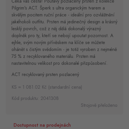
Čeká vás cesta! Poutavý pozlacený prsten z kolekce
Pilgrim's ACT. Šperk s ultra organickým tvarem a
skvělým pocitem ruční práce - ideální pro ozvláštnění
jakéhokoli outfitu. Prsten má jedinečný design a krásný
lesklý povrch, což z něj dělá dokonalý výrazný
doplněk pro ty, kteří se nebojí upoutat pozornost. A
ejhle, svým novým přívěskem na klíče se můžete
ohánět s čistým svědomím - je totiž vyroben z nejméně
75 % z recyklovaného materiálu. Prsten má
nastavitelnou velikost pro dokonalé přizpůsobení.
ACT recyklovaný prsten pozlacený
KS = 1 081.02 Kč (standardní cena)
Kód produktu: 2041308
Strojově přeloženo
Dostupnost na prodejnách