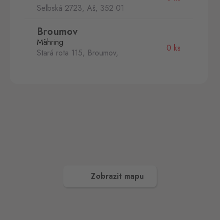
Selbská 2723, Aš,
352 01
Broumov
Mähring
0 ks
Stará rota 115, Broumov,
348 15
Cínovec
Zinnwald
0 ks
Cínovec 294, Dubí - Teplice
1,
415 01
České Velenice
Gmünd
0 ks
České Velenice 670, České
Velenice,
378 10
Zobrazit mapu
Dolní Dvořiště
Wullowitz
0 ks
Dolní Dvořiště 219, Dolní