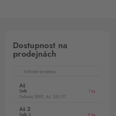
Dostupnost na
prodejnách
Aš
Selb
1 ks
Selbská 2889, Aš,
352 01
Aš 2
Selb 2
0 ks