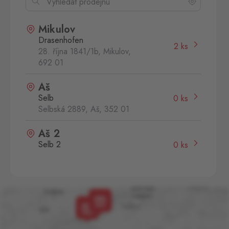
Mikulov
Drasenhofen
2 ks
28. října 1841/1b, Mikulov,
692 01
Aš
Selb
0 ks
Selbská 2889, Aš,
352 01
Aš 2
Selb 2
0 ks
Selbská 2723, Aš,
352 01
Broumov
Mähring
0 ks
Stará rota 115, Broumov,
348 15