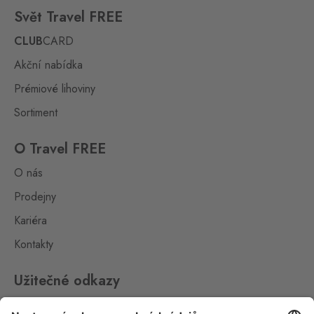
Kraslice
Svět Travel FREE
Klingenthal
0 ks
Hraničná 11, Kraslice,
CLUB
CARD
358 01
Akční nabídka
Loučná pod
Prémiové lihoviny
Klínovcem
Oberwiesenthal
0 ks
Sortiment
Loučná 198, Loučná pod
Klínovcem - Vejprty,
431 91
O Travel FREE
O nás
Petrovice
Bahratal
Prodejny
0 ks
Petrovice 578, Petrovice,
Kariéra
403 37
Kontakty
Petrovice Fashion
Store
Užitečné odkazy
Bahratal
0 ks
Petrovice 578, Petrovice,
Impressum