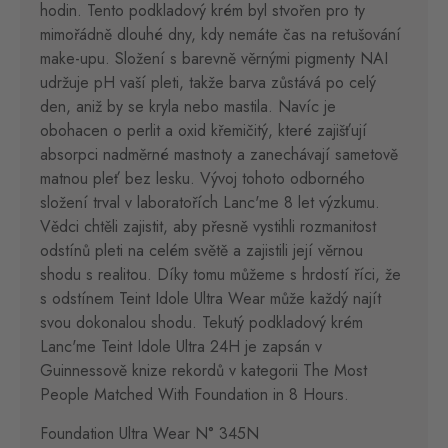
hodin. Tento podkladový krém byl stvořen pro ty
mimořádně dlouhé dny, kdy nemáte čas na retušování
make-upu. Složení s barevně věrnými pigmenty NAI
udržuje pH vaší pleti, takže barva zůstává po celý
den, aniž by se kryla nebo mastila. Navíc je
obohacen o perlit a oxid křemičitý, které zajišťují
absorpci nadměrné mastnoty a zanechávají sametově
matnou pleť bez lesku. Vývoj tohoto odborného
složení trval v laboratořích Lanc'me 8 let výzkumu.
Vědci chtěli zajistit, aby přesně vystihli rozmanitost
odstínů pleti na celém světě a zajistili její věrnou
shodu s realitou. Díky tomu můžeme s hrdostí říci, že
s odstínem Teint Idole Ultra Wear může každý najít
svou dokonalou shodu. Tekutý podkladový krém
Lanc'me Teint Idole Ultra 24H je zapsán v
Guinnessově knize rekordů v kategorii The Most
People Matched With Foundation in 8 Hours.
Foundation Ultra Wear N° 345N