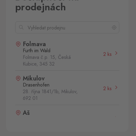
prodejnách
Folmava
Furth im Wald
2 ks
Folmava č.p. 15, Česká
Kubice,
345 32
Mikulov
Drasenhofen
2 ks
28. října 1841/1b, Mikulov,
692 01
Aš
Selb
0 ks
Selbská 2889, Aš,
352 01