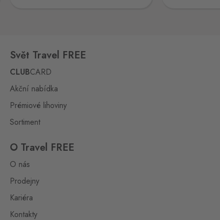
0 ks
Hřensko 87, Hřensko,
407 17
Kraslice
Svět Travel FREE
Klingenthal
0 ks
Hraničná 11, Kraslice,
CLUB
CARD
358 01
Akční nabídka
Loučná pod
Prémiové lihoviny
Klínovcem
Oberwiesenthal
0 ks
Sortiment
Loučná 198, Loučná pod
Klínovcem - Vejprty,
431 91
O Travel FREE
O nás
Petrovice
Bahratal
Prodejny
0 ks
Petrovice 578, Petrovice,
Kariéra
403 37
Kontakty