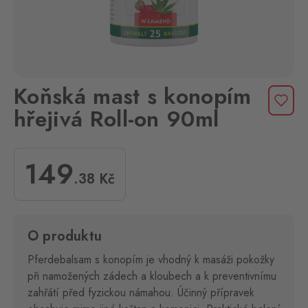
Koňská mast s konopím
hřejivá Roll-on 90ml
149
.38
Kč
O produktu
Pferdebalsam s konopím je vhodný k masáži pokožky
při namožených zádech a kloubech a k preventivnímu
zahřátí před fyzickou námahou. Účinný přípravek