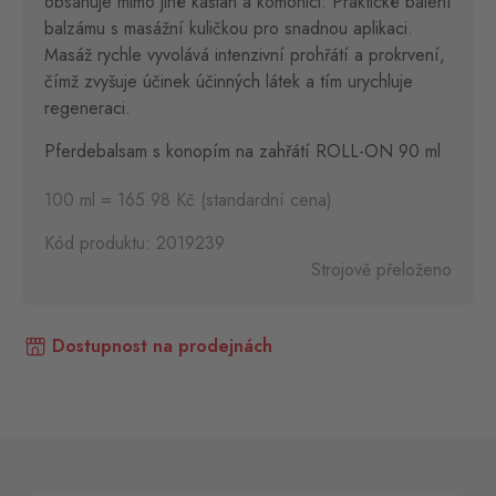
obsahuje mimo jiné kaštan a komonici. Praktické balení
balzámu s masážní kuličkou pro snadnou aplikaci.
Masáž rychle vyvolává intenzivní prohřátí a prokrvení,
čímž zvyšuje účinek účinných látek a tím urychluje
regeneraci.
Pferdebalsam s konopím na zahřátí ROLL-ON 90 ml
100 ml = 165.98 Kč (standardní cena)
Kód produktu: 2019239
Strojově přeloženo
Dostupnost na prodejnách