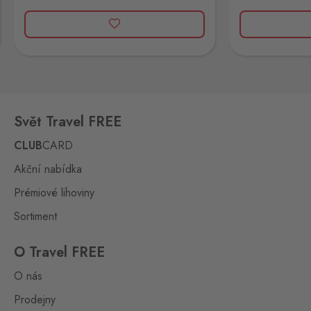
250ml
90ml
Rožany 150, Šluknov,
407 77
Železná
Eslarn
9 ks
Železná 3, Bělá nad
Radbuzou,
345 26
Svět Travel FREE
Železná Ruda
Bayerisch Eisenstein
18 ks
CLUB
CARD
Alžbětín 60, Železná Ruda -
Alžbětín,
340 04
Akční nabídka
Prémiové lihoviny
Aš 2
Selb 2
0 ks
Sortiment
Selbská 2723, Aš,
352 01
O Travel FREE
Broumov
O nás
Mähring
0 ks
Stará rota 115, Broumov,
Prodejny
348 15