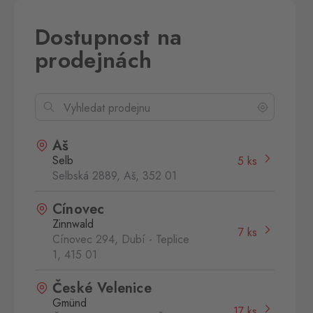
Dostupnost na
prodejnách
Aš
Selb
5 ks
Selbská 2889, Aš,
352 01
Cínovec
Zinnwald
7 ks
Cínovec 294, Dubí - Teplice
1,
415 01
České Velenice
Gmünd
17 ks